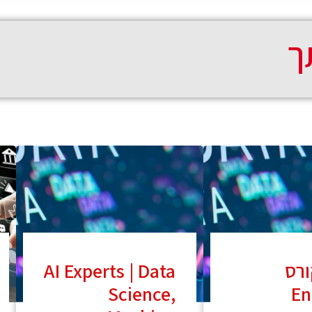
ך
ס Data
AI Experts | Data
Science,
En