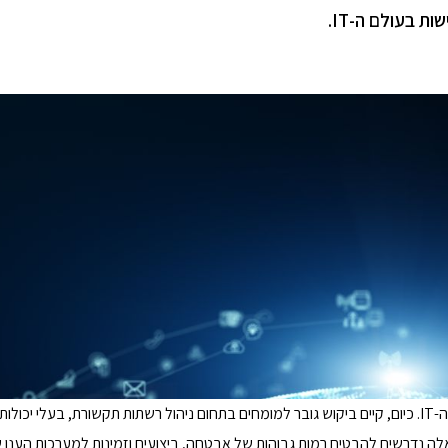
ת בעולם ה-IT.
השימוש הנרחב בטכנולוגיות ענן הוביל לשינוי משמעותי בדרישות בעולם ה-IT. כיום, קיים ביקוש גובר למומחים בתחום ניהול רשתות תקשורת, בעלי
 אלה נדרשים להבטיח רמות גבוהות של אבטחה, ביצועים וזמינות למערכות הענן 