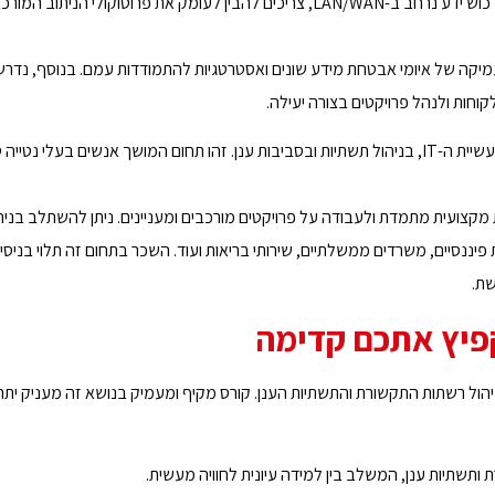
מעבר לכישורים הטכניים, מנהלי רשתות תקשורת ותשתיות ענן נדרשים לרכוש ידע נרחב ב-LAN/WAN, צריכים להבין לעומק את פרוטוקולי ה
 מעמיקה של איומי אבטחת מידע שונים ואסטרטגיות להתמודדות עמם. בנוסף, נדרש
קוחות ולנהל פרויקטים בצורה יעילה.
תחום ניהול רשתות תקשורת ותשתיות ענן מתאים למי שמחפש קריירה בתעשיית ה-IT, בניהול תשתיות ובסביבות ענן. זהו תחום המושך אנשים בעל
צועית מתמדת ולעבודה על פרויקטים מורכבים ומעניינים. ניתן להשתלב בניה
ת ענן במגוון תעשיות, כולל חברות ייעוץ, ארגוני IT, מוסדות פיננסיים, משרדים ממשלתיים, שירותי בריאות ועוד. השכר בתחום זה תלוי בניסיו
ת.
פיץ אתכם קדימה
ניהול רשתות התקשורת והתשתיות הענן. קורס מקיף ומעמיק בנושא זה מעניק יתרו
 ותשתיות ענן, המשלב בין למידה עיונית לחוויה מעשית.