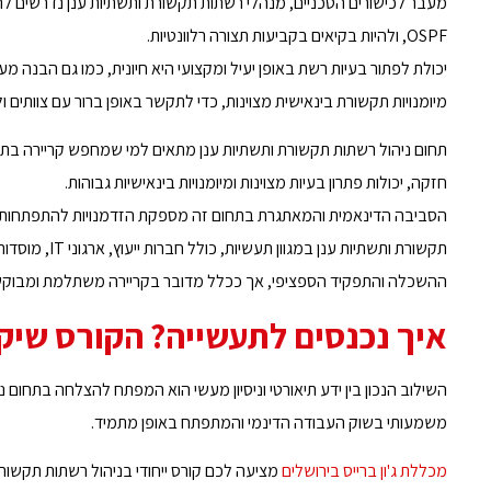
OSPF, ולהיות בקיאים בקביעות תצורה רלוונטיות.
יכולת לפתור בעיות רשת באופן יעיל ומקצועי היא חיונית, כמו גם הבנה
מיומנויות תקשורת בינאישית מצוינות, כדי לתקשר באופן ברור עם צוותים ול
חזקה, יכולות פתרון בעיות מצוינות ומיומנויות בינאישיות גבוהות.
הסביבה הדינאמית והמאתגרת בתחום זה מספקת הזדמנויות להתפתחות מק
תקשורת ותשתיו
ההשכלה והתפקיד הספציפי, אך ככלל מדובר בקריירה משתלמת ומבוקש
איך נכנסים לתעשייה? הקורס שיק
השילוב הנכון בין ידע תיאורטי וניסיון מעשי הוא המפתח להצלחה בתחום 
משמעותי בשוק העבודה הדינמי והמתפתח באופן מתמיד.
מכללת ג'ון ברייס בירושלים
מציעה לכם קורס ייחודי בניהול רשתות תקשורת