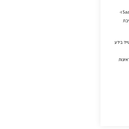
הקורס מקנה ידע רב-תחומי, החל מהיסודות התיאורטיים של רשתות מחשבים, פרוטוקולים וציוד רשת, ועד להטמעת טכנולוגיות ענן מתקדמות כגון SaaS, IaaS ו-
יבת
יד בידע
יונות