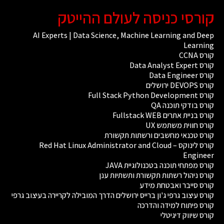
קורסי כניסה לעולם ההייטק
AI Experts | Data Science, Machine Learning and Deep
Learning
קורס CCNA
קורס Data Analyst Expert
קורס Data Engineer
קורס DEVOPS ירושלים
קורס Full Stack Python Development
קורס בודקי תוכנה QA
קורס בניית אתרים Fullstack WEB
קורס חווית משתמש UX
קורס טכנאי מחשבים ורשתות תקשורת
קורס לינוקס – Red Hat Linux Administrator and Cloud
Engineer
קורס מפתחי תוכנה בטכנולוגיית JAVA
קורס ניהול רשתות תקשורת ותשתיות ענן
קורס סייבר ואבטחת מידע
קורס עיצוב גרפי ג'ון ברייס ירושלים הדרך המובילה לקריירה בעיצוב גרפי
קורס פיתוח למידה והדרכה
קורס שיווק דיגיטלי