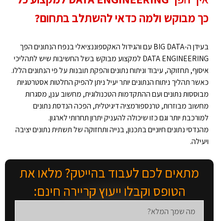
כך מבוקש ולמה כדאי להשתלב בתחום?
בעידן ה-BIG DATA עם והגידול האקספוננציאלי בנפח הנתונים הפך
DATA ENGINEERING למקצוע מבוקש בשל החשיבות שיש לתהליכי
איסוף, תחזוקה, עיבוד וניתוח נתונים והפקת תובנות על פי הנתונים הללו.
כאשר תהליך ניתוח הנתונים יותר יעיל ניתן להפיק החלטות אסטרטגיות
מבוססות נתונים ועם ההתקדמות הטכנולוגית, מחשוב ענן, מסגרות
מחשוב מבוזרות, טרנספורמציה דיגיטלית, הפכה הנדסת נתונים
למורכבת יותר וגם כזו שיכולה להעניק יתרון תחרותי לארגון.
מהנדסי נתונים חיוניים בתכנון, בנייה ותחזוקה של תשתית נתונים יציבה
ויעילה.
מתאים לכם לעבוד בהייטק? מלאו את
הטופס וקבלו ייעוץ קריירה חינם: