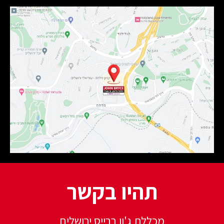
תהיו בקשר
מכללת ג'ון ברייס ירושלים