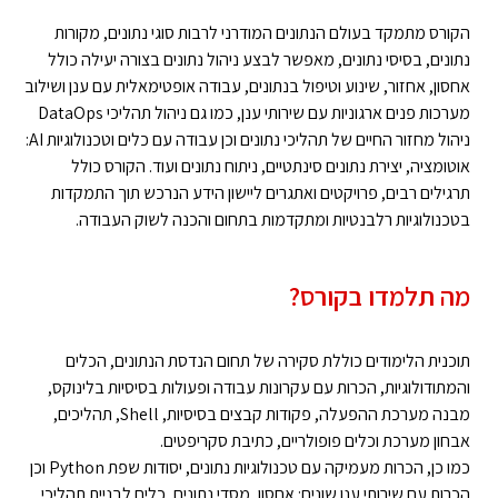
הקורס מתמקד בעולם הנתונים המודרני לרבות סוגי נתונים, מקורות
נתונים, בסיסי נתונים, מאפשר לבצע ניהול נתונים בצורה יעילה כולל
אחסון, אחזור, שינוע וטיפול בנתונים, עבודה אופטימאלית עם ענן ושילוב
מערכות פנים ארגוניות עם שירותי ענן, כמו גם ניהול תהליכי DataOps
ניהול מחזור החיים של תהליכי נתונים וכן עבודה עם כלים וטכנולוגיות AI:
אוטומציה, יצירת נתונים סינתטיים, ניתוח נתונים ועוד. הקורס כולל
תרגילים רבים, פרויקטים ואתגרים ליישון הידע הנרכש תוך התמקדות
בטכנולוגיות רלבנטיות ומתקדמות בתחום והכנה לשוק העבודה.
מה תלמדו בקורס?
תוכנית הלימודים כוללת סקירה של תחום הנדסת הנתונים, הכלים
והמתודולוגיות, הכרות עם עקרונות עבודה ופעולות בסיסיות בלינוקס,
מבנה מערכת ההפעלה, פקודות קבצים בסיסיות, Shell, תהליכים,
אבחון מערכת וכלים פופולריים, כתיבת סקריפטים.
כמו כן, הכרות מעמיקה עם טכנולוגיות נתונים, יסודות שפת Python וכן
הכרות עם שירותי ענן שונים: אחסון, מסדי נתונים, כלים לבניית תהליכי