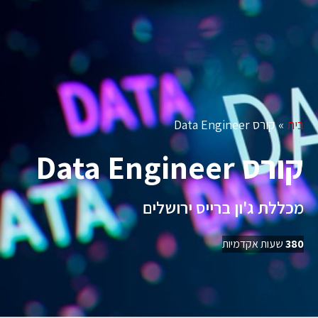
מבדק התאמה להייטק
בית
»
קורס Data Engineer
קורס Data Engineer
מכללת ג'ון ברייס ירושלים
380
שעות אקדמיות