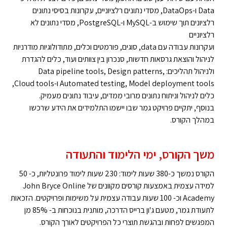
Data ו-DataOps, מסדי נתונים רלציוניים, עקרונות בסיסי נתונים
רלציונים תוך שימוש ב-MySQL ו-PostgreSQL, מסדי נתונים לא
רלציוניים
ועקרונות עבודה עם data, סוגים, פורמטים וכלים, מתודולוגיות מודרניות
לניהול והוצאת גרסאות חדשות, סנכרון בין צוותים ועוד, כלים להגדרת
ולניהול תהליכים: Data pipeline tools, Design patterns,
Automated testing, Model deployment tools ו-Cloud tools,
כלים לניהול וניתוח נתונים מרובי ממדים, עיבוד נתונים מעמיק.
בנוסף, יתקיים פרויקט גמר שבו יישמו התלמידים את הידע שרכשו
במהלך הקורס.
משך הקורס, ימי הלימוד והתעודה
הקורס נמשך כ-380 שעות לימוד: 230 שעות לימוד פרונטליות, כ- 50
למידה עצמית באמצעות קורסים מקוונים של John Bryce Online
Academy וכ- 100 שעות עבודה עצמית על משימות ופרויקטים. הזכאות
לתעודת גמר, מטעם ג'ון ברייס הדרכה, מותנית בנוכחות ב- 85% מן
המפגשים לפחות ובהגשת תוצרי כל הפרויקטים לאורך הקורס.