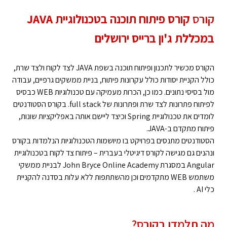
קורס
קורס פיתוח תוכנה בטכנולוגיית JAVA
במכללת ג'ון ברייס ירושלים
הקורס מכשיר לתכנון ופיתוח תוכנה בשפת JAVA לצד לקוח ולצד שרת,
כולל הקניית יסודות כולל עקרונות פיתוח, בניית ממשקים גרפיים, עבודה
מול בסיסי נתונים. כמו כן, הכרות מעמיקה עם טכנולוגיות WEB כבסיס
לפיתוח פתרונות לצד שרת ופתרונות של full stack. בקורס הסטודנטים
לומדים את טכנולוגיית Spring וכיצד ליישם אותה באפליקציות שונות,
פיתוח מתקדם ב-JAVA.
הסטודנטים מתנסים בפרויקט בו מיושמות הטכנולוגיות הנלמדות בקורס
ונהנים גם מגישה לקורס דיגיטלי בעברית – פיתוח צד לקוח בטכנולוגיית
Angular במסגרת John Bryce Online Academy לבניית ממשקי
משתמש WEB מתקדמים וכן מהשתתפות ללא עלות בסדנה להקניית
כלי AI .
מה תלמדו בקורס?