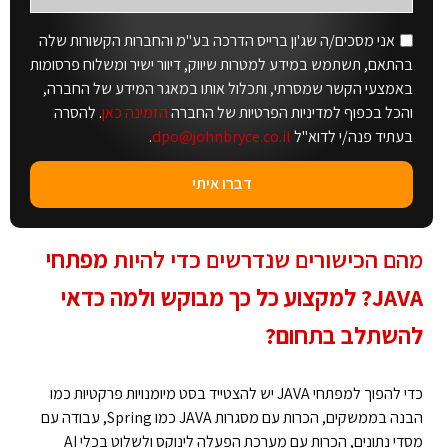
אני מסכים/ה שג'ון ברייס הדרכה בע"מ והחברות הקשורות שלה
בהתאם, תשתמש במידע למטרות שיווק, דיוור ישיר ומשלוח פרסומות
באמצעי הקשר שמסרתי, ותכלול אותו במאגר המידע של החברה,
והכל בכפוף למדיניות הפרטיות של החברה
הזמינה כאן
. להסרה
בעתיד פנה/י לדוא"ל
dpo@johnbryce.co.il
.
דברו איתי
מהם הכישורים שנדרשים כדי להיות
מפתחי
JAVA? למקצוע כל כך מבוקש ולמה כדאי
להשתלב בתחום?
כדי להפוך למפתחי JAVA יש להצטייד בסט מיומנויות פרקטיות כמו
הבנה בממשקים, הכרות עם מסגרות JAVA כמו Spring, עבודה עם
מסדי נתונים, הכרות עם מערכת הפעלה לינוקס ולשלוט בכלי AI