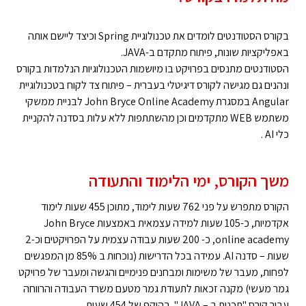
בקורס הסטודנטים לומדים את טכנולוגיית Spring וכיצד ליישם אותה
באפליקציות שונות, פיתוח מתקדם ב-JAVA.
הסטודנטים מתנסים בפרויקט בו מיושמות הטכנולוגיות הנלמדות בקורס
ונהנים גם מגישה לקורס דיגיטלי בעברית – פיתוח צד לקוח בטכנולוגיית
Angular במסגרת John Bryce Online Academy לבניית ממשקי
משתמש WEB מתקדמים וכן מהשתתפות ללא עלות בסדנה להקניית
כלי AI .
משך הקורס, ימי הלימוד והתעודה
הקורס מתפרש על פני 762 שעות לימוד, מתוכן 455 שעות לימוד
אקדמיות, כ-105 שעות למידה עצמאית באמצעות John Bryce
online academy, כ- 200 שעות עבודה עצמית על הפרויקטים וכ-2
שעות – סדנה AI. עמידה בכל הדרישות (נוכחות ב 85% מן המפגשים
לפחות, מעבר של משימות ומבחנים פנימיים והגשה ומעבר של פרויקט
גמר מעשי) מקנה זכאות לתעודת גמר מטעם משרד העבודה והרווחה
עבור קורס "תכנות ב – JAVA" בהיקף של 454 שעות.