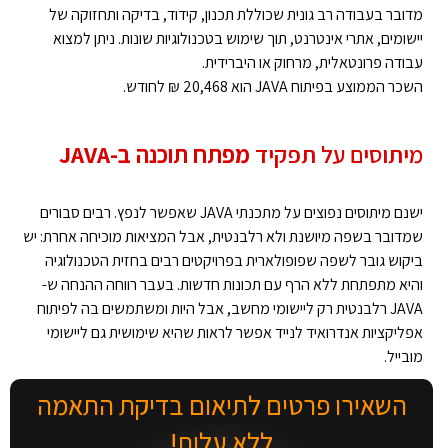
מדובר בעבודה רב גונית שכוללת תכנון, קידוד, בדיקה ותחזוקה של
יישומים, אתרי אינטרנט, תוך שימוש בטכנולוגיות שונות. ניתן למצוא
עבודה פרונטאלית, מרחוק או היברידית.
השכר הממוצע בפיתוח JAVA הוא 20,468 ₪ לחודש.
מיתוסים על תפקיד
מפתח תוכנה ב-JAVA
ישנם מיתוסים נפוצים על מתכנתי JAVA שאפשר לנפץ. רבים סבורים
שמדובר בשפה מיושנת ולא רלבנטית, אבל המציאות מוכיחה אחרת: יש
ביקוש גובר לשפה שפופולארית בפרויקטים רבים בחזית הטכנולוגיה
והיא מתפתחת ללא הרף עם תכונות חדשות. בעבר רווחה ההנחה ש-
JAVA רלבנטית רק ליישומי מחשב, אבל היות ומשתמשים בה לפיתוח
אפליקציות אנדרואיד לנייד אפשר לראות שהיא שימושית גם ליישומי
מובייל.
השאירו פרטים לתיאום בדיקת התאמה
ללא עלות!