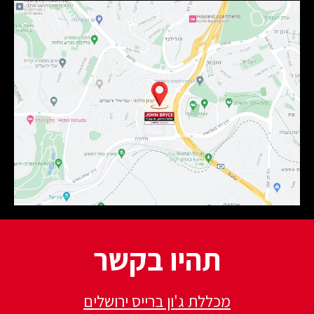
תהיו בקשר
מכללת ג'ון ברייס ירושלים