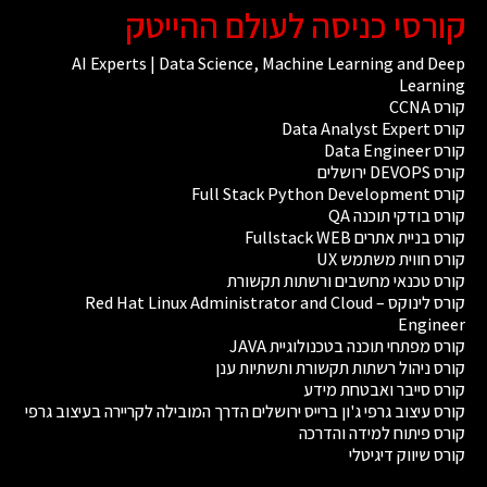
קורסי כניסה לעולם ההייטק
AI Experts | Data Science, Machine Learning and Deep
Learning
קורס CCNA
קורס Data Analyst Expert
קורס Data Engineer
קורס DEVOPS ירושלים
קורס Full Stack Python Development
קורס בודקי תוכנה QA
קורס בניית אתרים Fullstack WEB
קורס חווית משתמש UX
קורס טכנאי מחשבים ורשתות תקשורת
קורס לינוקס – Red Hat Linux Administrator and Cloud
Engineer
קורס מפתחי תוכנה בטכנולוגיית JAVA
קורס ניהול רשתות תקשורת ותשתיות ענן
קורס סייבר ואבטחת מידע
קורס עיצוב גרפי ג'ון ברייס ירושלים הדרך המובילה לקריירה בעיצוב גרפי
קורס פיתוח למידה והדרכה
קורס שיווק דיגיטלי