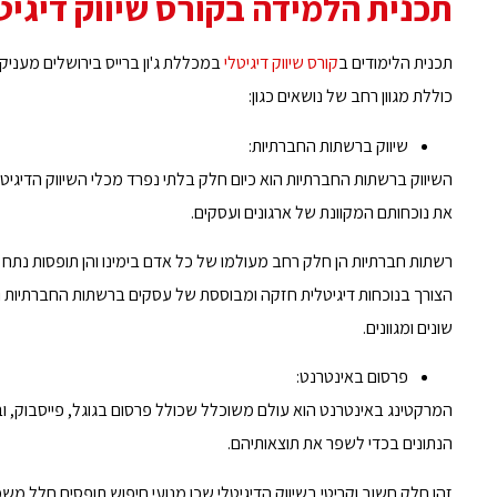
תכנית הלמידה בקורס שיווק דיגיט
תכנית הלימודים ב
קורס שיווק דיגיטלי
במכללת ג'ון ברייס בירושלים מעני
כוללת מגוון רחב של נושאים כגון:
שיווק ברשתות החברתיות:
השיווק ברשתות החברתיות הוא כיום חלק בלתי נפרד מכלי השיווק הדיגיטל
את נוכחותם המקוונת של ארגונים ועסקים.
רשתות חברתיות הן חלק רחב מעולמו של כל אדם בימינו והן תופסות נתח מ
הצורך בנוכחות דיגיטלית חזקה ומבוססת של עסקים ברשתות החברתיות ו
שונים ומגוונים.
פרסום באינטרנט:
המרקטינג באינטרנט הוא עולם משוכלל שכולל פרסום בגוגל, פייסבוק, ובמ
הנתונים בכדי לשפר את תוצאותיהם.
זהו חלק חשוב וקריטי בשיווק הדיגיטלי שכן מנועי חיפוש תופסים חלל משמ