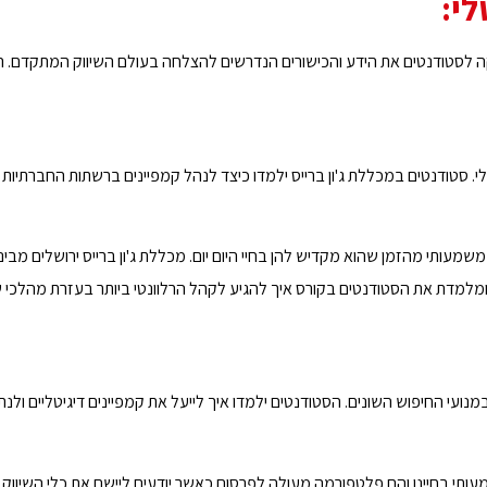
לי:
קה לסטודנטים את הידע והכישורים הנדרשים להצלחה בעולם השיווק המתקדם. 
י. סטודנטים במכללת ג'ון ברייס ילמדו כיצד לנהל קמפיינים ברשתות החברתיות
שמעותי מהזמן שהוא מקדיש להן בחיי היום יום. מכללת ג'ון ברייס ירושלים מבי
מלמדת את הסטודנטים בקורס איך להגיע לקהל הרלוונטי ביותר בעזרת מהלכי ש
נועי החיפוש השונים. הסטודנטים ילמדו איך לייעל את קמפיינים דיגיטליים ולנ
עותי בחיינו והם פלטפורמה מעולה לפרסום כאשר יודעים ליישם את כלי השיווק כ