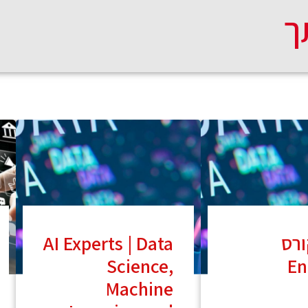
ך
ס Data
AI Experts | Data
Science,
En
Machine