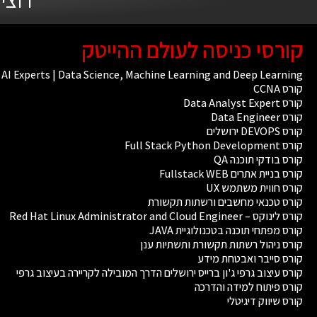
קורסי כניסה לעולם ההייטק
AI Experts | Data Science, Machine Learning and Deep Learning
קורס CCNA
קורס Data Analyst Expert
קורס Data Engineer
קורס DEVOPS ירושלים
קורס Full Stack Python Development
קורס בודקי תוכנה QA
קורס בניית אתרים Fullstack WEB
קורס חווית משתמש UX
קורס טכנאי מחשבים ורשתות תקשורת
קורס לינוקס – Red Hat Linux Administrator and Cloud Engineer
קורס מפתחי תוכנה בטכנולוגיית JAVA
קורס ניהול רשתות תקשורת ותשתיות ענן
קורס סייבר ואבטחת מידע
קורס עיצוב גרפי ג'ון ברייס ירושלים הדרך המובילה לקריירה בעיצוב גרפי
קורס פיתוח למידה והדרכה
קורס שיווק דיגיטלי