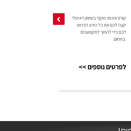
קורס איכותי מקיף בשיווק דיגיטלי
בתחום ה-CCNA תפ
יקנה לכם את כל הידע הדרוש
רבות ומאתגרות. חלק ניכר מה
לכם כדי להפוך למקצוענים
של CCNA כרוך בפתרון
בתחום.
רשת, ניטור ותחזוקה של רשתות.
<< לפרטים נוספים
<< לפרטים נוספים
ים!