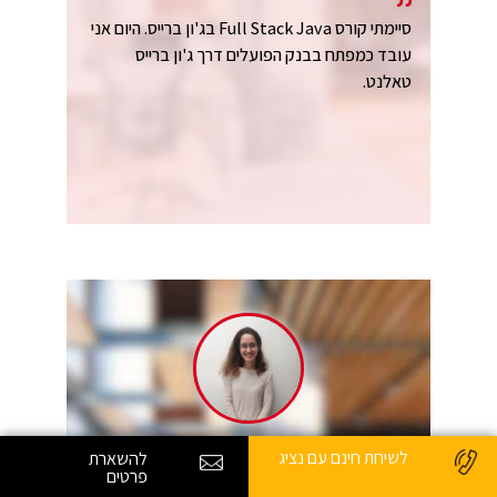
סיימתי קורס Full Stack Java בג'ון ברייס. היום אני
עובד כמפתח בבנק הפועלים דרך ג'ון ברייס
טאלנט.
אידיל קסוטו
לשיחת חינם עם נציג
להשארת
רוצים לעבוד בהייטק?
לחצו כאן
לפרטים נוספים!
פרטים
Illusive Networks, Full Stack Java Developer