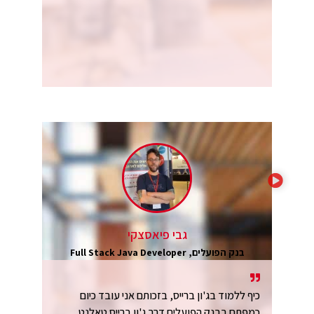
גבי פיאסצקי
בנק הפועלים, Full Stack Java Developer
כיף ללמוד בג'ון ברייס, בזכותם אני עובד כיום
כמפתח בבנק הפועלים דרך ג'ון ברייס טאלנט.