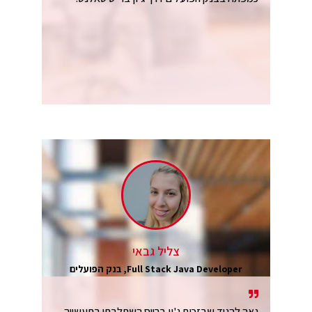
צליל גבאי
Full Stack Java Developer, בנק הפועלים
גאה להגיד שבזכות ג'ון ברייס השתלבתי בתעשייה